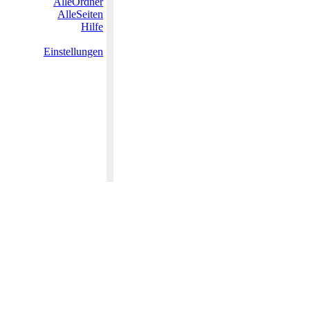
AlleOrdner
AlleSeiten
Hilfe
Einstellungen