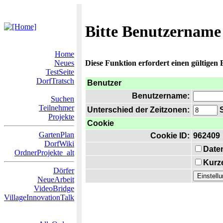
Bitte Benutzername
Home
Neues
Diese Funktion erfordert einen gültigen
TestSeite
DorfTratsch
Benutzer
Benutzername:
Suchen
Teilnehmer
Unterschied der Zeitzonen:
S
Projekte
Cookie
GartenPlan
Cookie ID:
962409
DorfWiki
Date
OrdnerProjekte_alt
Kurze
Dörfer
NeueArbeit
VideoBridge
VillageInnovationTalk