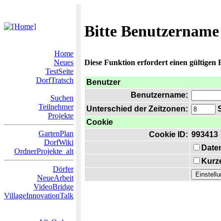
Bitte Benutzername
Home
Neues
Diese Funktion erfordert einen gültigen
TestSeite
DorfTratsch
Benutzer
Benutzername:
Suchen
Teilnehmer
Unterschied der Zeitzonen:
S
Projekte
Cookie
GartenPlan
Cookie ID:
993413
DorfWiki
Date
OrdnerProjekte_alt
Kurze
Dörfer
NeueArbeit
VideoBridge
VillageInnovationTalk