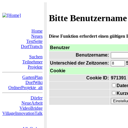
Bitte Benutzername
Home
Neues
Diese Funktion erfordert einen gültigen
TestSeite
DorfTratsch
Benutzer
Benutzername:
Suchen
Teilnehmer
Unterschied der Zeitzonen:
S
Projekte
Cookie
GartenPlan
Cookie ID:
971391
DorfWiki
Date
OrdnerProjekte_alt
Kurze
Dörfer
NeueArbeit
VideoBridge
VillageInnovationTalk