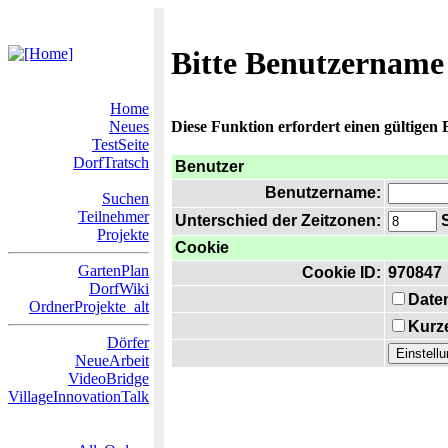
Bitte Benutzername
Home
Neues
Diese Funktion erfordert einen gültigen
TestSeite
DorfTratsch
Benutzer
Benutzername:
Suchen
Teilnehmer
Unterschied der Zeitzonen:
S
Projekte
Cookie
GartenPlan
Cookie ID:
970847
DorfWiki
Date
OrdnerProjekte_alt
Kurze
Dörfer
NeueArbeit
VideoBridge
VillageInnovationTalk