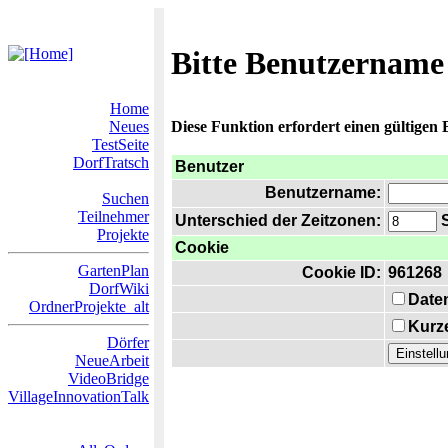
Bitte Benutzername
Home
Neues
Diese Funktion erfordert einen gültigen
TestSeite
DorfTratsch
Benutzer
Benutzername:
Suchen
Teilnehmer
Unterschied der Zeitzonen:
S
Projekte
Cookie
GartenPlan
Cookie ID:
961268
DorfWiki
Date
OrdnerProjekte_alt
Kurze
Dörfer
NeueArbeit
VideoBridge
VillageInnovationTalk