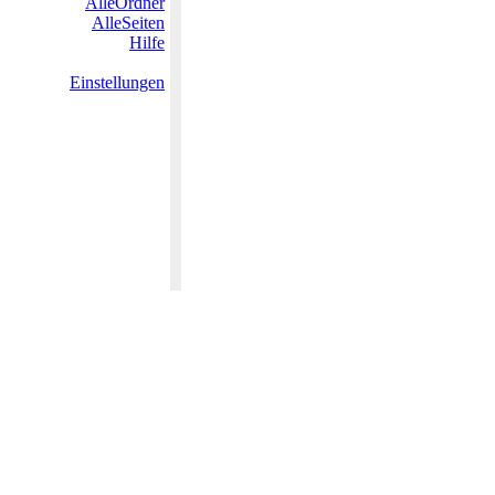
AlleOrdner
AlleSeiten
Hilfe
Einstellungen