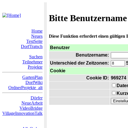
Bitte Benutzername
Home
Neues
Diese Funktion erfordert einen gültigen
TestSeite
DorfTratsch
Benutzer
Benutzername:
Suchen
Teilnehmer
Unterschied der Zeitzonen:
S
Projekte
Cookie
GartenPlan
Cookie ID:
969274
DorfWiki
Date
OrdnerProjekte_alt
Kurze
Dörfer
NeueArbeit
VideoBridge
VillageInnovationTalk