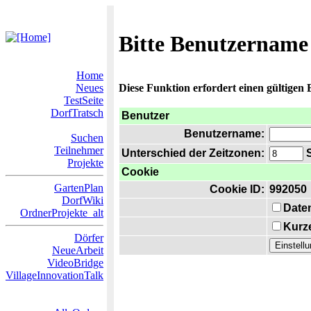
Bitte Benutzername
Home
Neues
Diese Funktion erfordert einen gültigen
TestSeite
DorfTratsch
Benutzer
Benutzername:
Suchen
Teilnehmer
Unterschied der Zeitzonen:
S
Projekte
Cookie
GartenPlan
Cookie ID:
992050
DorfWiki
Date
OrdnerProjekte_alt
Kurze
Dörfer
NeueArbeit
VideoBridge
VillageInnovationTalk