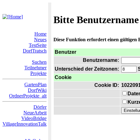
Bitte Benutzername
Home
Neues
Diese Funktion erfordert einen gültigen
TestSeite
DorfTratsch
Benutzer
Benutzername:
Suchen
Teilnehmer
Unterschied der Zeitzonen:
S
Projekte
Cookie
GartenPlan
Cookie ID:
102209
DorfWiki
Date
OrdnerProjekte_alt
Kurze
Dörfer
NeueArbeit
VideoBridge
VillageInnovationTalk