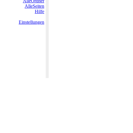
AlleOrdner
AlleSeiten
Hilfe
Einstellungen