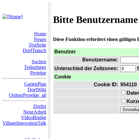
Bitte Benutzername
Home
Neues
Diese Funktion erfordert einen gültigen
TestSeite
DorfTratsch
Benutzer
Benutzername:
Suchen
Teilnehmer
Unterschied der Zeitzonen:
S
Projekte
Cookie
GartenPlan
Cookie ID:
954110
DorfWiki
Date
OrdnerProjekte_alt
Kurze
Dörfer
NeueArbeit
VideoBridge
VillageInnovationTalk