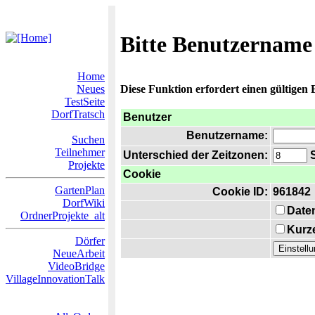
Bitte Benutzername
Home
Neues
Diese Funktion erfordert einen gültigen
TestSeite
DorfTratsch
Benutzer
Benutzername:
Suchen
Teilnehmer
Unterschied der Zeitzonen:
S
Projekte
Cookie
GartenPlan
Cookie ID:
961842
DorfWiki
Date
OrdnerProjekte_alt
Kurze
Dörfer
NeueArbeit
VideoBridge
VillageInnovationTalk