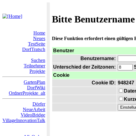
Bitte Benutzername
Home
Neues
Diese Funktion erfordert einen gültigen
TestSeite
DorfTratsch
Benutzer
Benutzername:
Suchen
Teilnehmer
Unterschied der Zeitzonen:
S
Projekte
Cookie
GartenPlan
Cookie ID:
948247
DorfWiki
Date
OrdnerProjekte_alt
Kurze
Dörfer
NeueArbeit
VideoBridge
VillageInnovationTalk