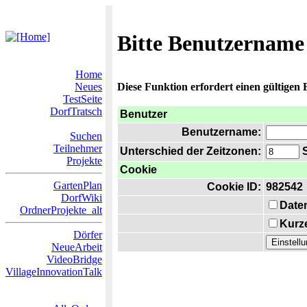
Bitte Benutzername
Home
Neues
Diese Funktion erfordert einen gültigen
TestSeite
DorfTratsch
Benutzer
Benutzername:
Suchen
Teilnehmer
Unterschied der Zeitzonen:
S
Projekte
Cookie
GartenPlan
Cookie ID:
982542
DorfWiki
Date
OrdnerProjekte_alt
Kurze
Dörfer
NeueArbeit
VideoBridge
VillageInnovationTalk