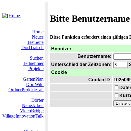
Bitte Benutzername
Home
Neues
Diese Funktion erfordert einen gültigen
TestSeite
DorfTratsch
Benutzer
Benutzername:
Suchen
Teilnehmer
Unterschied der Zeitzonen:
S
Projekte
Cookie
GartenPlan
Cookie ID:
102509
DorfWiki
Date
OrdnerProjekte_alt
Kurze
Dörfer
NeueArbeit
VideoBridge
VillageInnovationTalk