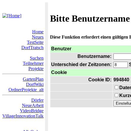
Bitte Benutzername
Home
Neues
Diese Funktion erfordert einen gültigen
TestSeite
DorfTratsch
Benutzer
Benutzername:
Suchen
Teilnehmer
Unterschied der Zeitzonen:
S
Projekte
Cookie
GartenPlan
Cookie ID:
994840
DorfWiki
Date
OrdnerProjekte_alt
Kurze
Dörfer
NeueArbeit
VideoBridge
VillageInnovationTalk