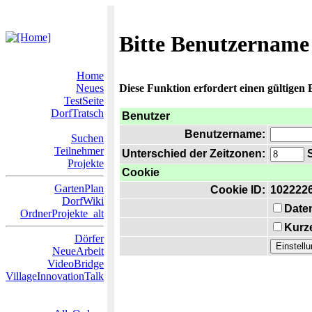
Bitte Benutzername
Home
Neues
Diese Funktion erfordert einen gültigen
TestSeite
DorfTratsch
Benutzer
Benutzername:
Suchen
Teilnehmer
Unterschied der Zeitzonen:
S
Projekte
Cookie
GartenPlan
Cookie ID:
102222
DorfWiki
Date
OrdnerProjekte_alt
Kurze
Dörfer
NeueArbeit
VideoBridge
VillageInnovationTalk