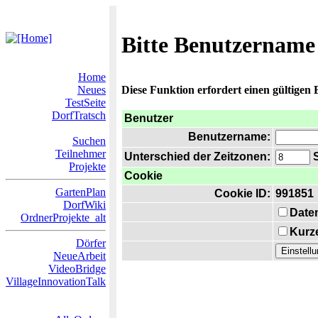
Bitte Benutzername
Home
Neues
Diese Funktion erfordert einen gültigen
TestSeite
DorfTratsch
Benutzer
Benutzername:
Suchen
Teilnehmer
Unterschied der Zeitzonen:
S
Projekte
Cookie
GartenPlan
Cookie ID:
991851
DorfWiki
Date
OrdnerProjekte_alt
Kurze
Dörfer
NeueArbeit
VideoBridge
VillageInnovationTalk