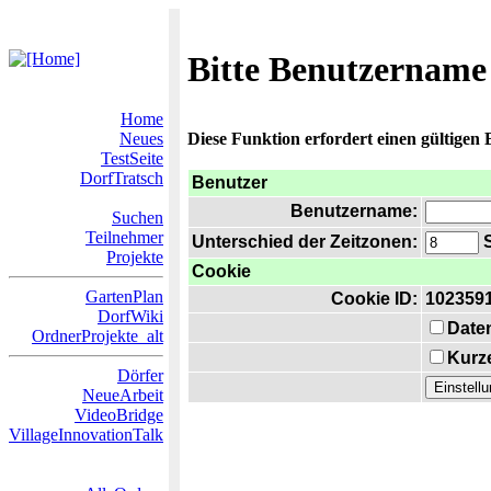
Bitte Benutzername
Home
Neues
Diese Funktion erfordert einen gültigen
TestSeite
DorfTratsch
Benutzer
Benutzername:
Suchen
Teilnehmer
Unterschied der Zeitzonen:
S
Projekte
Cookie
GartenPlan
Cookie ID:
102359
DorfWiki
Date
OrdnerProjekte_alt
Kurze
Dörfer
NeueArbeit
VideoBridge
VillageInnovationTalk