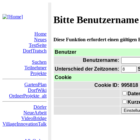
Bitte Benutzername
Home
Neues
Diese Funktion erfordert einen gültigen
TestSeite
DorfTratsch
Benutzer
Benutzername:
Suchen
Teilnehmer
Unterschied der Zeitzonen:
S
Projekte
Cookie
GartenPlan
Cookie ID:
995818
DorfWiki
Date
OrdnerProjekte_alt
Kurze
Dörfer
NeueArbeit
VideoBridge
VillageInnovationTalk