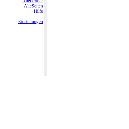
AlleOrdner
AlleSeiten
Hilfe
Einstellungen