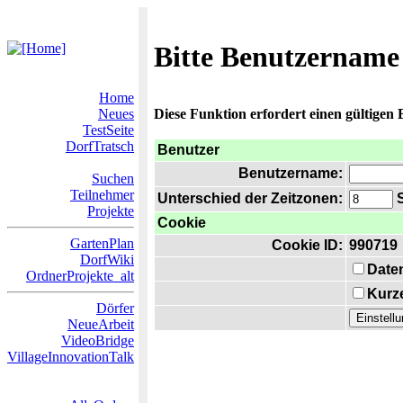
Bitte Benutzername
Home
Neues
Diese Funktion erfordert einen gültigen
TestSeite
DorfTratsch
Benutzer
Benutzername:
Suchen
Teilnehmer
Unterschied der Zeitzonen:
S
Projekte
Cookie
GartenPlan
Cookie ID:
990719
DorfWiki
Date
OrdnerProjekte_alt
Kurze
Dörfer
NeueArbeit
VideoBridge
VillageInnovationTalk