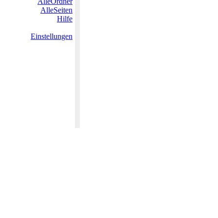
AlleOrdner
AlleSeiten
Hilfe
Einstellungen