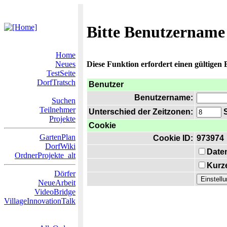
Bitte Benutzername
Home
Neues
Diese Funktion erfordert einen gültigen
TestSeite
DorfTratsch
Benutzer
Benutzername:
Suchen
Teilnehmer
Unterschied der Zeitzonen:
S
Projekte
Cookie
GartenPlan
Cookie ID:
973974
DorfWiki
Date
OrdnerProjekte_alt
Kurze
Dörfer
NeueArbeit
VideoBridge
VillageInnovationTalk