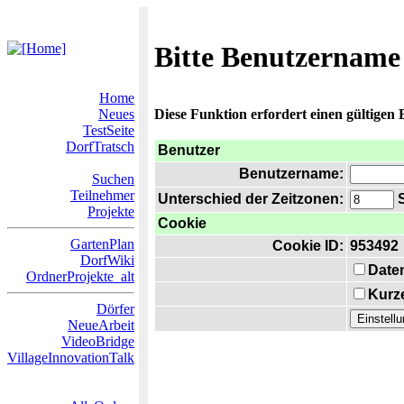
Bitte Benutzername
Home
Neues
Diese Funktion erfordert einen gültigen
TestSeite
DorfTratsch
Benutzer
Benutzername:
Suchen
Teilnehmer
Unterschied der Zeitzonen:
S
Projekte
Cookie
GartenPlan
Cookie ID:
953492
DorfWiki
Date
OrdnerProjekte_alt
Kurze
Dörfer
NeueArbeit
VideoBridge
VillageInnovationTalk