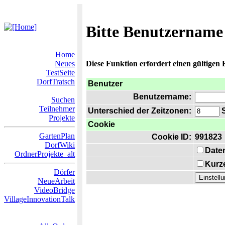
Bitte Benutzername
Home
Neues
Diese Funktion erfordert einen gültigen
TestSeite
DorfTratsch
Benutzer
Benutzername:
Suchen
Teilnehmer
Unterschied der Zeitzonen:
S
Projekte
Cookie
GartenPlan
Cookie ID:
991823
DorfWiki
Date
OrdnerProjekte_alt
Kurze
Dörfer
NeueArbeit
VideoBridge
VillageInnovationTalk