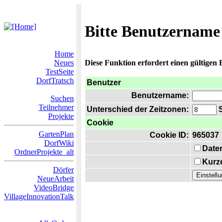
Bitte Benutzername
Home
Neues
Diese Funktion erfordert einen gültigen
TestSeite
DorfTratsch
Benutzer
Benutzername:
Suchen
Teilnehmer
Unterschied der Zeitzonen:
S
Projekte
Cookie
GartenPlan
Cookie ID:
965037
DorfWiki
Date
OrdnerProjekte_alt
Kurze
Dörfer
NeueArbeit
VideoBridge
VillageInnovationTalk