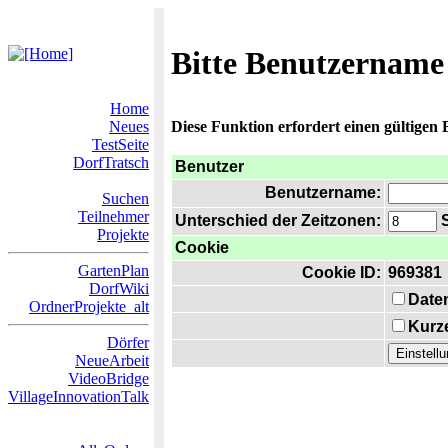
Bitte Benutzername
Home
Neues
Diese Funktion erfordert einen gültigen
TestSeite
DorfTratsch
Benutzer
Benutzername:
Suchen
Teilnehmer
Unterschied der Zeitzonen:
S
Projekte
Cookie
GartenPlan
Cookie ID:
969381
DorfWiki
Date
OrdnerProjekte_alt
Kurze
Dörfer
NeueArbeit
VideoBridge
VillageInnovationTalk