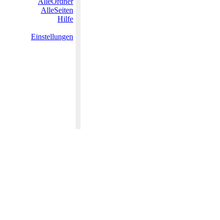
AlleOrdner
AlleSeiten
Hilfe
Einstellungen