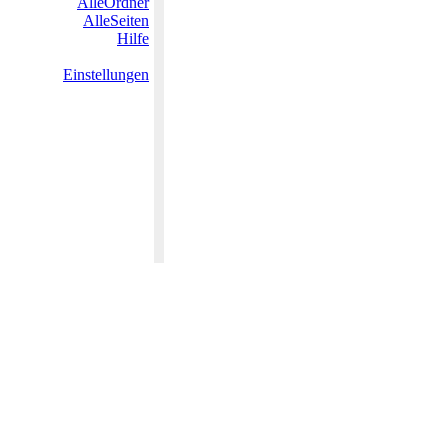
AlleOrdner
AlleSeiten
Hilfe
Einstellungen