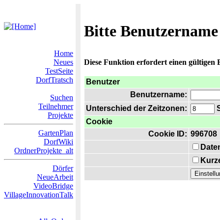
Bitte Benutzername
Home
Neues
Diese Funktion erfordert einen gültigen
TestSeite
DorfTratsch
Benutzer
Benutzername:
Suchen
Teilnehmer
Unterschied der Zeitzonen:
S
Projekte
Cookie
GartenPlan
Cookie ID:
996708
DorfWiki
Date
OrdnerProjekte_alt
Kurze
Dörfer
NeueArbeit
VideoBridge
VillageInnovationTalk