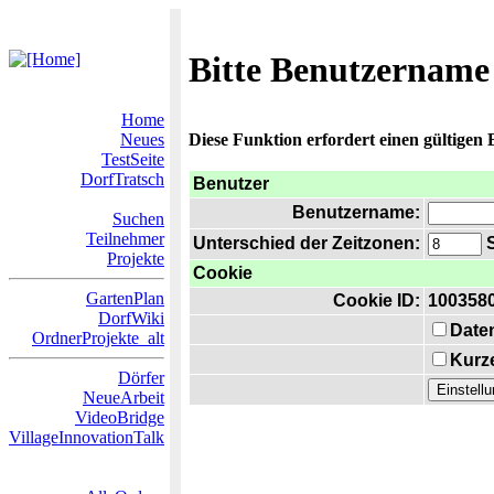
Bitte Benutzername
Home
Neues
Diese Funktion erfordert einen gültigen
TestSeite
DorfTratsch
Benutzer
Benutzername:
Suchen
Teilnehmer
Unterschied der Zeitzonen:
S
Projekte
Cookie
GartenPlan
Cookie ID:
100358
DorfWiki
Date
OrdnerProjekte_alt
Kurze
Dörfer
NeueArbeit
VideoBridge
VillageInnovationTalk