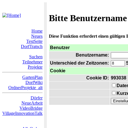
Bitte Benutzername
Home
Neues
Diese Funktion erfordert einen gültigen
TestSeite
DorfTratsch
Benutzer
Benutzername:
Suchen
Teilnehmer
Unterschied der Zeitzonen:
S
Projekte
Cookie
GartenPlan
Cookie ID:
993038
DorfWiki
Date
OrdnerProjekte_alt
Kurze
Dörfer
NeueArbeit
VideoBridge
VillageInnovationTalk