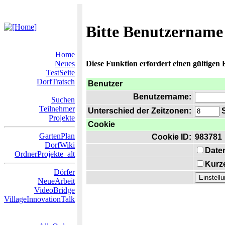
Bitte Benutzername
Home
Neues
Diese Funktion erfordert einen gültigen
TestSeite
DorfTratsch
Benutzer
Benutzername:
Suchen
Teilnehmer
Unterschied der Zeitzonen:
S
Projekte
Cookie
GartenPlan
Cookie ID:
983781
DorfWiki
Date
OrdnerProjekte_alt
Kurze
Dörfer
NeueArbeit
VideoBridge
VillageInnovationTalk