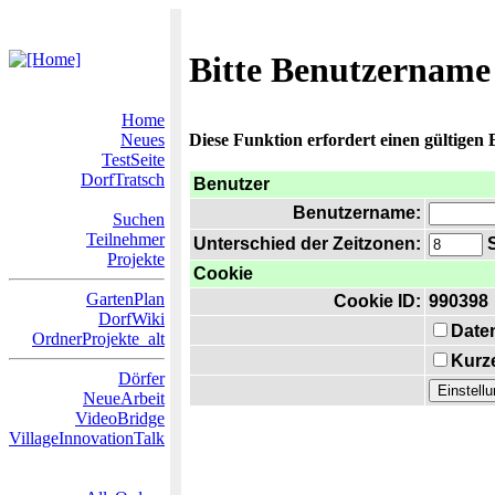
Bitte Benutzername
Home
Neues
Diese Funktion erfordert einen gültigen
TestSeite
DorfTratsch
Benutzer
Benutzername:
Suchen
Teilnehmer
Unterschied der Zeitzonen:
S
Projekte
Cookie
GartenPlan
Cookie ID:
990398
DorfWiki
Date
OrdnerProjekte_alt
Kurze
Dörfer
NeueArbeit
VideoBridge
VillageInnovationTalk