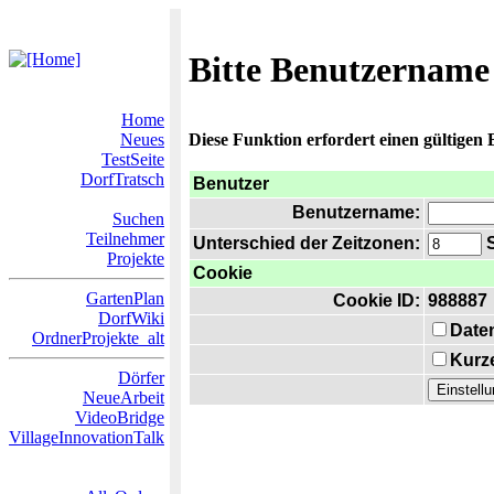
Bitte Benutzername
Home
Neues
Diese Funktion erfordert einen gültigen
TestSeite
DorfTratsch
Benutzer
Benutzername:
Suchen
Teilnehmer
Unterschied der Zeitzonen:
S
Projekte
Cookie
GartenPlan
Cookie ID:
988887
DorfWiki
Date
OrdnerProjekte_alt
Kurze
Dörfer
NeueArbeit
VideoBridge
VillageInnovationTalk