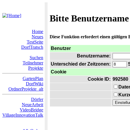
Bitte Benutzername
Home
Neues
Diese Funktion erfordert einen gültigen
TestSeite
DorfTratsch
Benutzer
Benutzername:
Suchen
Teilnehmer
Unterschied der Zeitzonen:
S
Projekte
Cookie
GartenPlan
Cookie ID:
992580
DorfWiki
Date
OrdnerProjekte_alt
Kurze
Dörfer
NeueArbeit
VideoBridge
VillageInnovationTalk