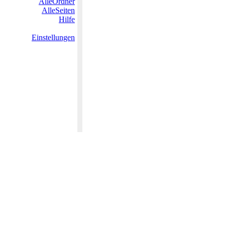
AlleOrdner
AlleSeiten
Hilfe
Einstellungen