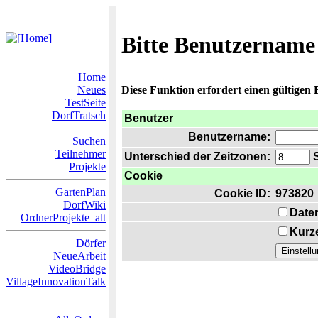
Bitte Benutzername
Home
Neues
Diese Funktion erfordert einen gültigen
TestSeite
DorfTratsch
Benutzer
Benutzername:
Suchen
Teilnehmer
Unterschied der Zeitzonen:
S
Projekte
Cookie
GartenPlan
Cookie ID:
973820
DorfWiki
Date
OrdnerProjekte_alt
Kurze
Dörfer
NeueArbeit
VideoBridge
VillageInnovationTalk