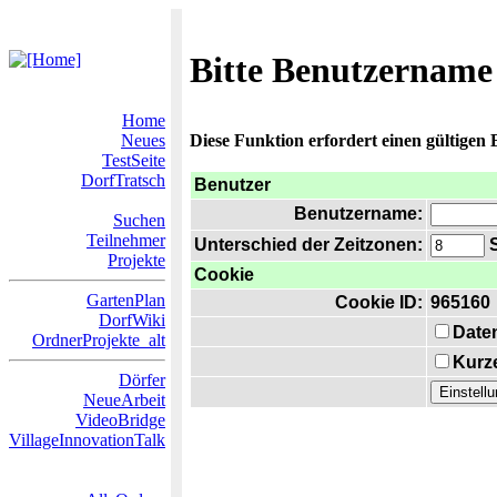
Bitte Benutzername
Home
Neues
Diese Funktion erfordert einen gültigen
TestSeite
DorfTratsch
Benutzer
Benutzername:
Suchen
Teilnehmer
Unterschied der Zeitzonen:
S
Projekte
Cookie
GartenPlan
Cookie ID:
965160
DorfWiki
Date
OrdnerProjekte_alt
Kurze
Dörfer
NeueArbeit
VideoBridge
VillageInnovationTalk