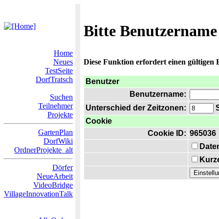
Bitte Benutzername
Home
Neues
Diese Funktion erfordert einen gültigen
TestSeite
DorfTratsch
Benutzer
Benutzername:
Suchen
Teilnehmer
Unterschied der Zeitzonen:
S
Projekte
Cookie
GartenPlan
Cookie ID:
965036
DorfWiki
Date
OrdnerProjekte_alt
Kurze
Dörfer
NeueArbeit
VideoBridge
VillageInnovationTalk