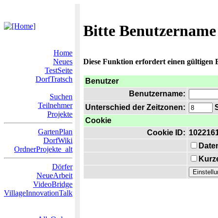
Bitte Benutzername
Home
Neues
Diese Funktion erfordert einen gültigen
TestSeite
DorfTratsch
Benutzer
Benutzername:
Suchen
Teilnehmer
Unterschied der Zeitzonen:
S
Projekte
Cookie
GartenPlan
Cookie ID:
102216
DorfWiki
Date
OrdnerProjekte_alt
Kurze
Dörfer
NeueArbeit
VideoBridge
VillageInnovationTalk