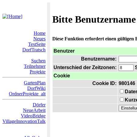
Bitte Benutzername
Home
Neues
Diese Funktion erfordert einen gültigen
TestSeite
DorfTratsch
Benutzer
Benutzername:
Suchen
Teilnehmer
Unterschied der Zeitzonen:
S
Projekte
Cookie
GartenPlan
Cookie ID:
980146
DorfWiki
Date
OrdnerProjekte_alt
Kurze
Dörfer
NeueArbeit
VideoBridge
VillageInnovationTalk