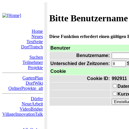
Bitte Benutzername
Home
Neues
Diese Funktion erfordert einen gültigen
TestSeite
DorfTratsch
Benutzer
Benutzername:
Suchen
Teilnehmer
Unterschied der Zeitzonen:
S
Projekte
Cookie
GartenPlan
Cookie ID:
992911
DorfWiki
Date
OrdnerProjekte_alt
Kurze
Dörfer
NeueArbeit
VideoBridge
VillageInnovationTalk