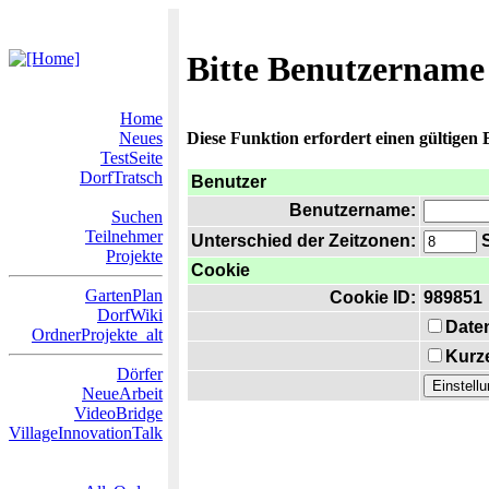
Bitte Benutzername
Home
Neues
Diese Funktion erfordert einen gültigen
TestSeite
DorfTratsch
Benutzer
Benutzername:
Suchen
Teilnehmer
Unterschied der Zeitzonen:
S
Projekte
Cookie
GartenPlan
Cookie ID:
989851
DorfWiki
Date
OrdnerProjekte_alt
Kurze
Dörfer
NeueArbeit
VideoBridge
VillageInnovationTalk