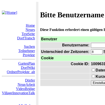
Bitte Benutzername
Home
Neues
Diese Funktion erfordert einen gültigen
TestSeite
DorfTratsch
Benutzer
Benutzername:
Suchen
Teilnehmer
Unterschied der Zeitzonen:
S
Projekte
Cookie
GartenPlan
Cookie ID:
100963
DorfWiki
Date
OrdnerProjekte_alt
Kurze
Dörfer
NeueArbeit
VideoBridge
VillageInnovationTalk