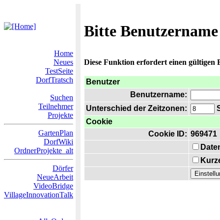
Bitte Benutzername
Home
Neues
Diese Funktion erfordert einen gültigen
TestSeite
DorfTratsch
Benutzer
Benutzername:
Suchen
Teilnehmer
Unterschied der Zeitzonen:
S
Projekte
Cookie
GartenPlan
Cookie ID:
969471
DorfWiki
Date
OrdnerProjekte_alt
Kurze
Dörfer
NeueArbeit
VideoBridge
VillageInnovationTalk