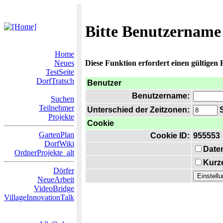
Bitte Benutzername
Home
Neues
Diese Funktion erfordert einen gültigen
TestSeite
DorfTratsch
Benutzer
Benutzername:
Suchen
Teilnehmer
Unterschied der Zeitzonen:
S
Projekte
Cookie
GartenPlan
Cookie ID:
955553
DorfWiki
Date
OrdnerProjekte_alt
Kurze
Dörfer
NeueArbeit
VideoBridge
VillageInnovationTalk