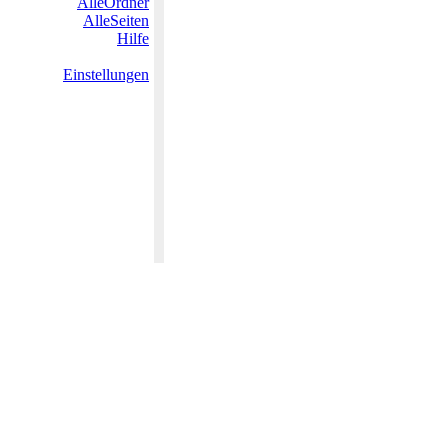
AlleOrdner
AlleSeiten
Hilfe
Einstellungen