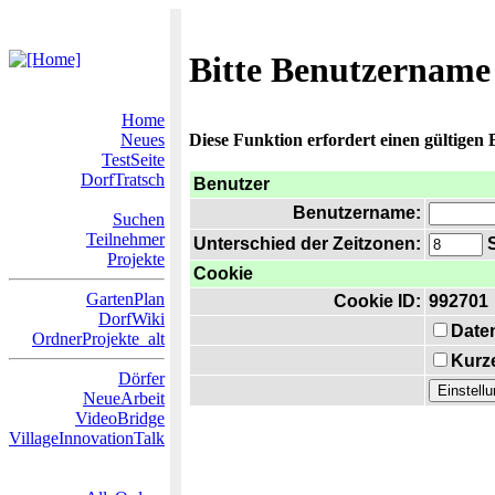
Bitte Benutzername
Home
Neues
Diese Funktion erfordert einen gültigen
TestSeite
DorfTratsch
Benutzer
Benutzername:
Suchen
Teilnehmer
Unterschied der Zeitzonen:
S
Projekte
Cookie
GartenPlan
Cookie ID:
992701
DorfWiki
Date
OrdnerProjekte_alt
Kurze
Dörfer
NeueArbeit
VideoBridge
VillageInnovationTalk