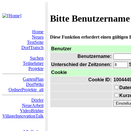
Bitte Benutzername
Home
Neues
Diese Funktion erfordert einen gültigen
TestSeite
DorfTratsch
Benutzer
Benutzername:
Suchen
Teilnehmer
Unterschied der Zeitzonen:
S
Projekte
Cookie
GartenPlan
Cookie ID:
100444
DorfWiki
Date
OrdnerProjekte_alt
Kurze
Dörfer
NeueArbeit
VideoBridge
VillageInnovationTalk