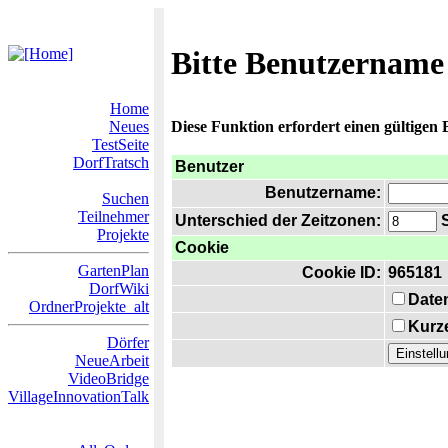
Bitte Benutzername
Home
Neues
Diese Funktion erfordert einen gültigen
TestSeite
DorfTratsch
Benutzer
Benutzername:
Suchen
Teilnehmer
Unterschied der Zeitzonen:
S
Projekte
Cookie
GartenPlan
Cookie ID:
965181
DorfWiki
Date
OrdnerProjekte_alt
Kurze
Dörfer
NeueArbeit
VideoBridge
VillageInnovationTalk