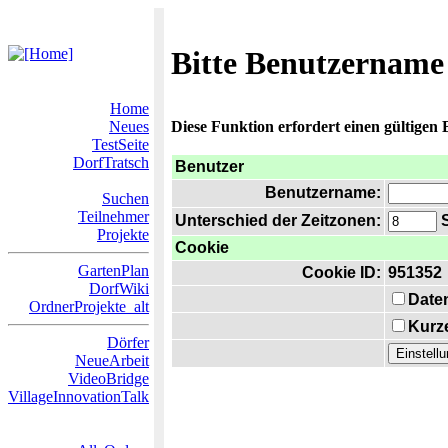
Bitte Benutzername
Home
Neues
Diese Funktion erfordert einen gültigen
TestSeite
DorfTratsch
Benutzer
Benutzername:
Suchen
Teilnehmer
Unterschied der Zeitzonen:
S
Projekte
Cookie
GartenPlan
Cookie ID:
951352
DorfWiki
Date
OrdnerProjekte_alt
Kurze
Dörfer
NeueArbeit
VideoBridge
VillageInnovationTalk