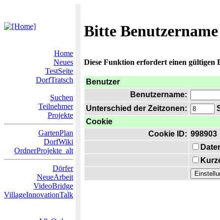
Bitte Benutzername
Home
Neues
Diese Funktion erfordert einen gültigen
TestSeite
DorfTratsch
Benutzer
Benutzername:
Suchen
Teilnehmer
Unterschied der Zeitzonen:
S
Projekte
Cookie
GartenPlan
Cookie ID:
998903
DorfWiki
Date
OrdnerProjekte_alt
Kurze
Dörfer
NeueArbeit
VideoBridge
VillageInnovationTalk