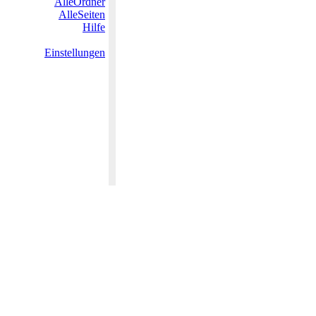
AlleOrdner
AlleSeiten
Hilfe
Einstellungen