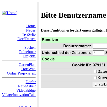
Bitte Benutzername
Home
Neues
Diese Funktion erfordert einen gültigen
TestSeite
DorfTratsch
Benutzer
Benutzername:
Suchen
Teilnehmer
Unterschied der Zeitzonen:
S
Projekte
Cookie
GartenPlan
Cookie ID:
979131
DorfWiki
Date
OrdnerProjekte_alt
Kurze
Dörfer
NeueArbeit
VideoBridge
VillageInnovationTalk