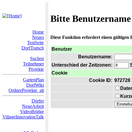
Bitte Benutzername
Home
Neues
Diese Funktion erfordert einen gültigen
TestSeite
DorfTratsch
Benutzer
Benutzername:
Suchen
Teilnehmer
Unterschied der Zeitzonen:
S
Projekte
Cookie
GartenPlan
Cookie ID:
972728
DorfWiki
Date
OrdnerProjekte_alt
Kurze
Dörfer
NeueArbeit
VideoBridge
VillageInnovationTalk