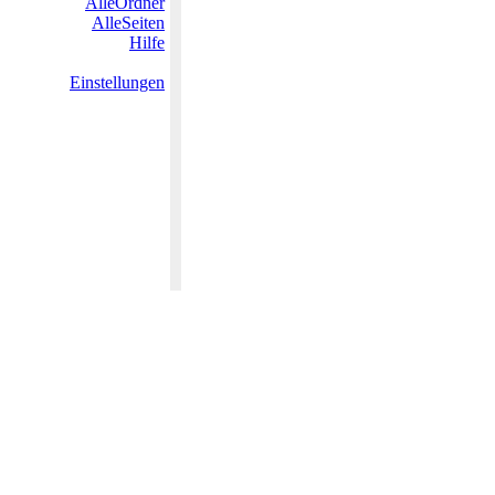
AlleOrdner
AlleSeiten
Hilfe
Einstellungen