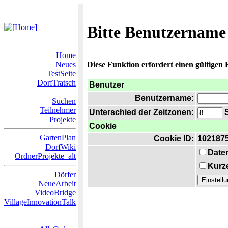
Bitte Benutzername
Home
Neues
Diese Funktion erfordert einen gültigen
TestSeite
DorfTratsch
Benutzer
Benutzername:
Suchen
Teilnehmer
Unterschied der Zeitzonen:
S
Projekte
Cookie
GartenPlan
Cookie ID:
102187
DorfWiki
Date
OrdnerProjekte_alt
Kurze
Dörfer
NeueArbeit
VideoBridge
VillageInnovationTalk