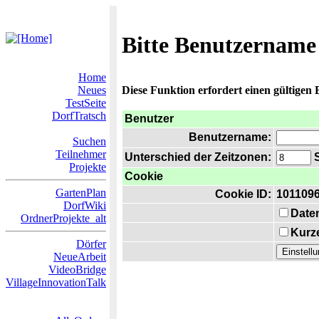
Bitte Benutzername
Home
Neues
Diese Funktion erfordert einen gültigen
TestSeite
DorfTratsch
Benutzer
Benutzername:
Suchen
Teilnehmer
Unterschied der Zeitzonen:
S
Projekte
Cookie
GartenPlan
Cookie ID:
101109
DorfWiki
Date
OrdnerProjekte_alt
Kurze
Dörfer
NeueArbeit
VideoBridge
VillageInnovationTalk